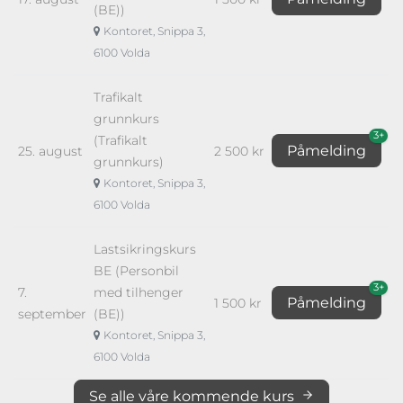
(BE))
Kontoret, Snippa 3,
6100 Volda
Trafikalt
grunnkurs
3+
(Trafikalt
Påmelding
25. august
2 500 kr
grunnkurs)
Kontoret, Snippa 3,
6100 Volda
Lastsikringskurs
BE (Personbil
3+
7.
med tilhenger
Påmelding
1 500 kr
september
(BE))
Kontoret, Snippa 3,
6100 Volda
Se alle våre kommende kurs