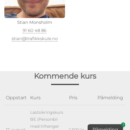
Stian Monsholm
91 60 48 86
stian@trafikkskule.no
Kommende kurs
Oppstart
Kurs
Pris
Påmelding
Lastsikringskurs
BE (Personbil
1
med tilhenger
Påmelding
17. august
1 500 kr