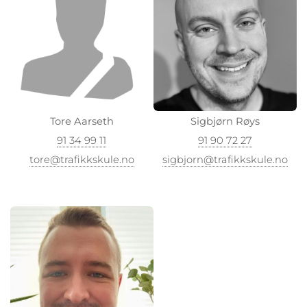
Tore Aarseth
Sigbjørn Røys
91 34 99 11
91 90 72 27
tore@trafikkskule.no
sigbjorn@trafikkskule.no