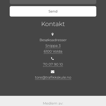
Kontakt
Besøksadresser
Snippa 3
6100 Volda
70 07 90 10
tore@trafikkskule.no
Medlem av: