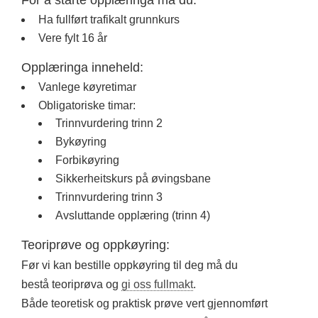
For å starte opplæringa må du:
Ha fullført trafikalt grunnkurs
Vere fylt 16 år
Opplæringa inneheld:
Vanlege køyretimar
Obligatoriske timar:
Trinnvurdering trinn 2
Bykøyring
Forbikøyring
Sikkerheitskurs på øvingsbane
Trinnvurdering trinn 3
Avsluttande opplæring (trinn 4)
Teoriprøve og oppkøyring:
Før vi kan bestille oppkøyring til deg må du
bestå teoriprøva og
gi oss fullmakt
.
Både teoretisk og praktisk prøve vert gjennomført